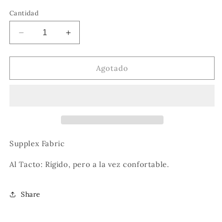
o
o
o
o
no
no
no
no
Cantidad
disponible
disponible
disponible
disponible
Reducir
Aumentar
cantidad
cantidad
para
para
“1980”
“1980”
Agotado
Windbreaker
Windbreaker
Supplex Fabric
Al Tacto: Rígido, pero a la vez confortable.
Share