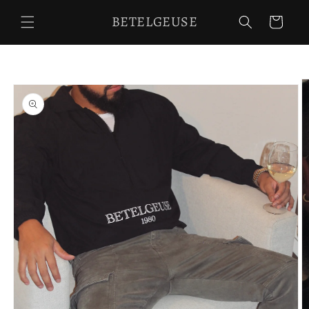
Ir
directamente
BETELGEUSE
Carrito
al contenido
Ir
directamente
a la
información
del producto