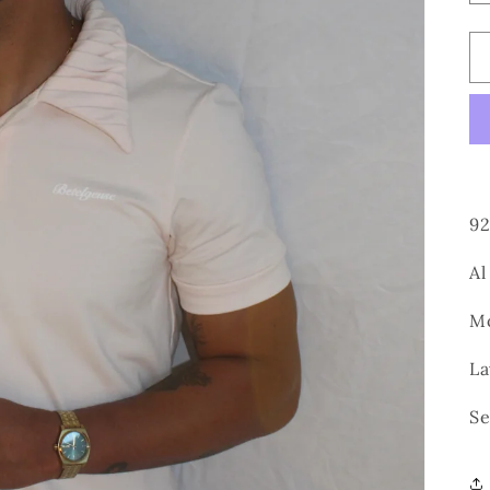
92
Al
Mo
La
Se