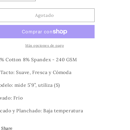
cantidad
cantidad
para
para
New
New
Agotado
Style
Style
Polo
Polo
(Slim
(Slim
Fit)
Fit)
Más opciones de pago
% Cotton 8% Spandex - 240 GSM
 Tacto: Suave, Fresca y Cómoda
delo: mide 5’9”, utiliza (S)
vado: Frío
cado y Planchado: Baja temperatura
Share